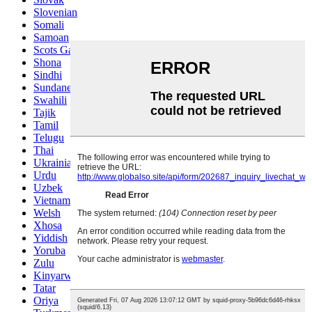
Slovenian
Somali
Samoan
Scots Gaelic
Shona
Sindhi
Sundanese
Swahili
Tajik
Tamil
Telugu
Thai
Ukrainian
Urdu
Uzbek
Vietnamese
Welsh
Xhosa
Yiddish
Yoruba
Zulu
Kinyarwanda
Tatar
Oriya