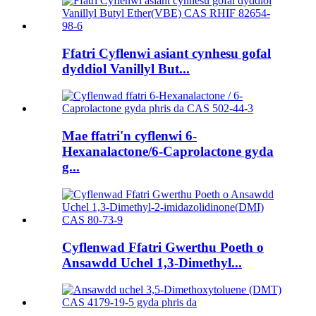
Ffatri Cyflenwi asiant cynhesu gofal
dyddiol Vanillyl But...
Mae ffatri'n cyflenwi 6-
Hexanalactone/6-Caprolactone gyda
g...
Cyflenwad Ffatri Gwerthu Poeth o
Ansawdd Uchel 1,3-Dimethyl...