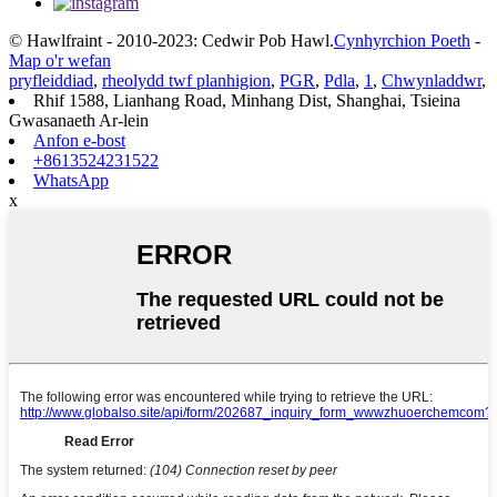
© Hawlfraint - 2010-2023: Cedwir Pob Hawl.
Cynhyrchion Poeth
-
Map o'r wefan
pryfleiddiad
,
rheolydd twf planhigion
,
PGR
,
Pdla
,
1
,
Chwynladdwr
,
Rhif 1588, Lianhang Road, Minhang Dist, Shanghai, Tsieina
Gwasanaeth Ar-lein
Anfon e-bost
+8613524231522
WhatsApp
x