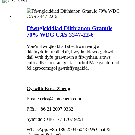
Ffwngleiddiad Diithianon Granule
70% WDG CAS 3347-22-6
Mae'n ffwngleiddiad sbectrwm eang a
ddefnyddir i reoli clafr, llwydni blewog, rhwd a
dail wrth dyfu grawnwin a ffrwythau, sitrws,
coffi a llysiau eraill yn fasnachol.Mae ganddo rôl
fel agrocemegol gwrthffyngaidd.
Cyswllt: Erica Zheng
Email: erica@shxlchem.com
Ffôn: +86 21 2097 0332
Symudol: +86 177 1767 9251
WhatsApp: +86 186 2503 6043 (WeChat &
Telegram & Line)