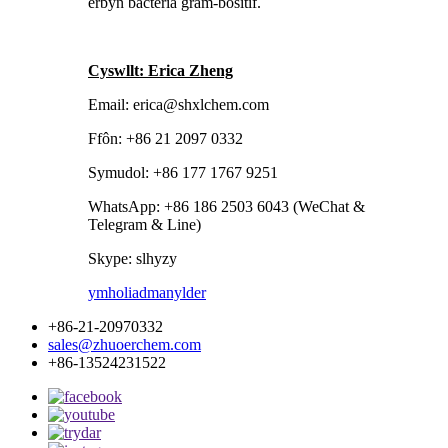
erbyn bacteria gram-bositif.
Cyswllt: Erica Zheng
Email: erica@shxlchem.com
Ffôn: +86 21 2097 0332
Symudol: +86 177 1767 9251
WhatsApp: +86 186 2503 6043 (WeChat &
Telegram & Line)
Skype: slhyzy
ymholiad
manylder
+86-21-20970332
sales@zhuoerchem.com
+86-13524231522