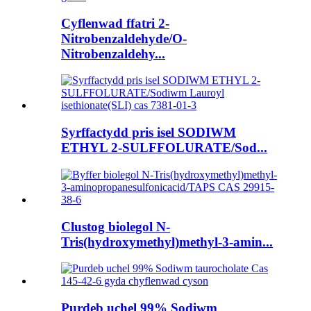
Cyflenwad ffatri 2-
Nitrobenzaldehyde/O-
Nitrobenzaldehy...
Syrffactydd pris isel SODIWM
ETHYL 2-SULFFOLURATE/Sod...
Clustog biolegol N-
Tris(hydroxymethyl)methyl-3-amin...
Purdeb uchel 99% Sodiwm