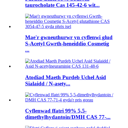
taurocholate Cas 145-42-6 wit...
Mae'r gwneuthurwr yn cyflenwi glud
S-Acetyl Gwrth-heneiddio Cosmetig
...
Atodiad Maeth Purdeb Uchel Asid
Sialaidd / N-asety...
Cyflenwad ffatri 99% 5,5-
dimethylhydantoin/DMH CAS 77-...