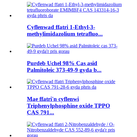
Cyflenwad ffatri 1-Ethyl-3-
methylimidazolium tetrafluo...
Purdeb Uchel 98% Cas asid
Palmitoleic 373-49-9 gyda b...
Mae ffatri'n cyflenwi
Triphenylphosphine oxide TPPO
CAS 791...