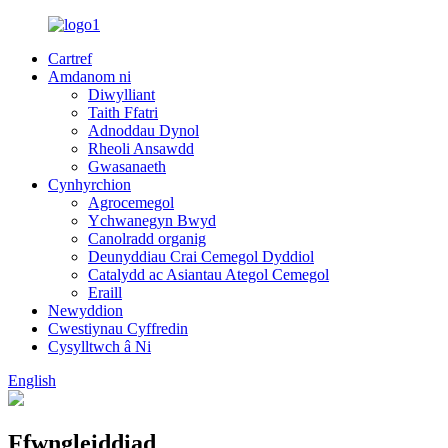
Cartref
Amdanom ni
Diwylliant
Taith Ffatri
Adnoddau Dynol
Rheoli Ansawdd
Gwasanaeth
Cynhyrchion
Agrocemegol
Ychwanegyn Bwyd
Canolradd organig
Deunyddiau Crai Cemegol Dyddiol
Catalydd ac Asiantau Ategol Cemegol
Eraill
Newyddion
Cwestiynau Cyffredin
Cysylltwch â Ni
English
Ffwngleiddiad