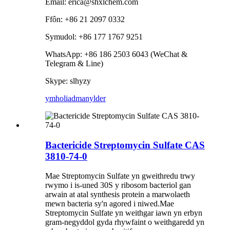
Email: erica@shxlchem.com
Ffôn: +86 21 2097 0332
Symudol: +86 177 1767 9251
WhatsApp: +86 186 2503 6043 (WeChat &
Telegram & Line)
Skype: slhyzy
ymholiad
manylder
Bactericide Streptomycin Sulfate CAS
3810-74-0
Mae Streptomycin Sulfate yn gweithredu trwy
rwymo i is-uned 30S y ribosom bacteriol gan
arwain at atal synthesis protein a marwolaeth
mewn bacteria sy'n agored i niwed.Mae
Streptomycin Sulfate yn weithgar iawn yn erbyn
gram-negyddol gyda rhywfaint o weithgaredd yn