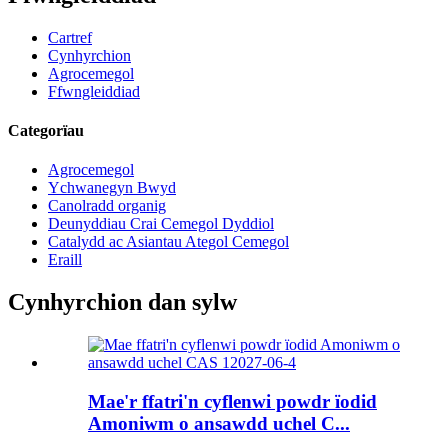
Cartref
Cynhyrchion
Agrocemegol
Ffwngleiddiad
Categorïau
Agrocemegol
Ychwanegyn Bwyd
Canolradd organig
Deunyddiau Crai Cemegol Dyddiol
Catalydd ac Asiantau Ategol Cemegol
Eraill
Cynhyrchion dan sylw
Mae'r ffatri'n cyflenwi powdr ïodid
Amoniwm o ansawdd uchel C...