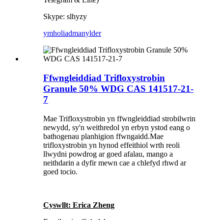
Skype: slhyzy
ymholiad
manylder
Ffwngleiddiad Trifloxystrobin
Granule 50% WDG CAS 141517-21-
7
Mae Trifloxystrobin yn ffwngleiddiad strobilwrin
newydd, sy'n weithredol yn erbyn ystod eang o
bathogenau planhigion ffwngaidd.Mae
trifloxystrobin yn hynod effeithiol wrth reoli
llwydni powdrog ar goed afalau, mango a
neithdarin a dyfir mewn cae a chlefyd rhwd ar
goed tocio.
Cyswllt: Erica Zheng